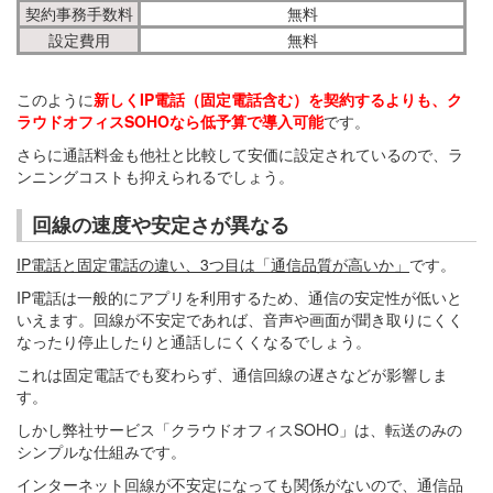
契約事務手数料
無料
設定費用
無料
このように
新しくIP電話（固定電話含む）を契約するよりも、ク
ラウドオフィスSOHOなら低予算で導入可能
です。
さらに通話料金も他社と比較して安価に設定されているので、ラ
ンニングコストも抑えられるでしょう。
回線の速度や安定さが異なる
IP電話と固定電話の違い、3つ目は「通信品質が高いか」
です。
IP電話は一般的にアプリを利用するため、通信の安定性が低いと
いえます。回線が不安定であれば、音声や画面が聞き取りにくく
なったり停止したりと通話しにくくなるでしょう。
これは固定電話でも変わらず、通信回線の遅さなどが影響しま
す。
しかし弊社サービス「クラウドオフィスSOHO」は、転送のみの
シンプルな仕組みです。
インターネット回線が不安定になっても関係がないので、通信品