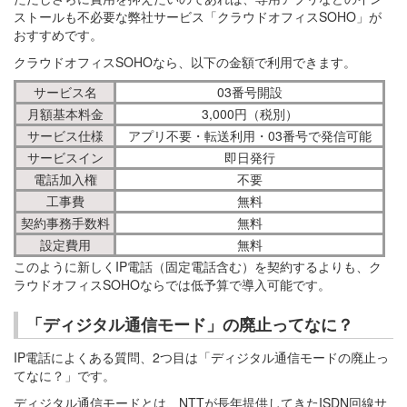
ストールも不必要な弊社サービス「クラウドオフィスSOHO」が
おすすめです。
クラウドオフィスSOHOなら、以下の金額で利用できます。
サービス名
03番号開設
月額基本料金
3,000円（税別）
サービス仕様
アプリ不要・転送利用・03番号で発信可能
サービスイン
即日発行
電話加入権
不要
工事費
無料
契約事務手数料
無料
設定費用
無料
このように新しくIP電話（固定電話含む）を契約するよりも、ク
ラウドオフィスSOHOならでは低予算で導入可能です。
「ディジタル通信モード」の廃止ってなに？
IP電話によくある質問、2つ目は「ディジタル通信モードの廃止っ
てなに？」です。
ディジタル通信モードとは、NTTが長年提供してきたISDN回線サ