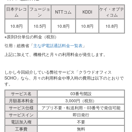
日本テレコ
フュージョ
ケイ・オプテ
NTTコム
KDDI
ム
ン
ィコム
10.8円
10.5円
10.8円
10.8円
10.8円
※原則3分単位の料金（税別）
引用：総務省「
主なIP電話通話料金一覧表
」
上記に加えて、機種代と月々の利用料金が発生します。
しかし今回紹介している弊社サービス「クラウドオフィス
SOHO」なら、月々の利用料金や導入時の費用は以下のとおりで
す。
サービス名
03番号開設
月額基本料金
3,000円（税別）
サービス仕様
アプリ不要・転送利用・03番号で発信可能
サービスイン
即日発行
電話加入権
不要
工事費
無料