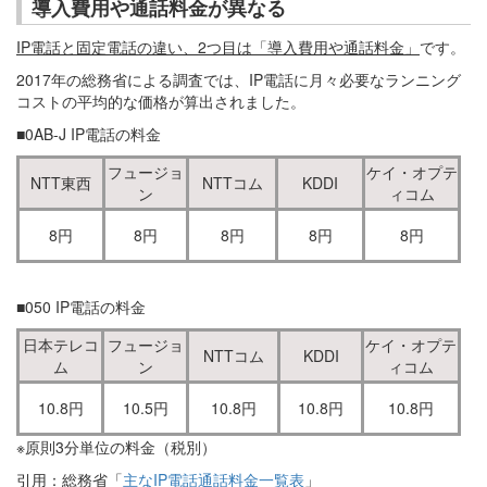
導入費用や通話料金が異なる
IP電話と固定電話の違い、2つ目は「導入費用や通話料金」
です。
2017年の総務省による調査では、IP電話に月々必要なランニング
コストの平均的な価格が算出されました。
■0AB-J IP電話の料金
フュージョ
ケイ・オプテ
NTT東西
NTTコム
KDDI
ン
ィコム
8円
8円
8円
8円
8円
■050 IP電話の料金
日本テレコ
フュージョ
ケイ・オプテ
NTTコム
KDDI
ム
ン
ィコム
10.8円
10.5円
10.8円
10.8円
10.8円
※原則3分単位の料金（税別）
引用：総務省「
主なIP電話通話料金一覧表
」