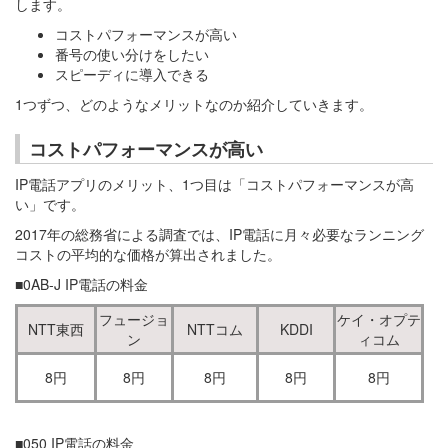
します。
コストパフォーマンスが高い
番号の使い分けをしたい
スピーディに導入できる
1つずつ、どのようなメリットなのか紹介していきます。
コストパフォーマンスが高い
IP電話アプリのメリット、1つ目は「コストパフォーマンスが高
い」です。
2017年の総務省による調査では、IP電話に月々必要なランニング
コストの平均的な価格が算出されました。
■0AB-J IP電話の料金
フュージョ
ケイ・オプテ
NTT東西
NTTコム
KDDI
ン
ィコム
8円
8円
8円
8円
8円
■050 IP電話の料金